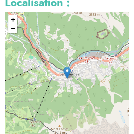
Localisation :
+
−