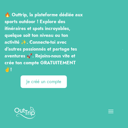
🔥 Outtrip, la plateforme dédiée aux
sports outdoor ! Explore des
itinéraires et spots incroyables,
quelque soit ton niveau ou ton
activité ✨. Connecte-toi avec
d'autres passionnés et partage tes
aventures 🚀. Rejoins-nous vite et
crée ton compte GRATUITEMENT
✌️!
Je créé un compte
Outtrip
Open ma