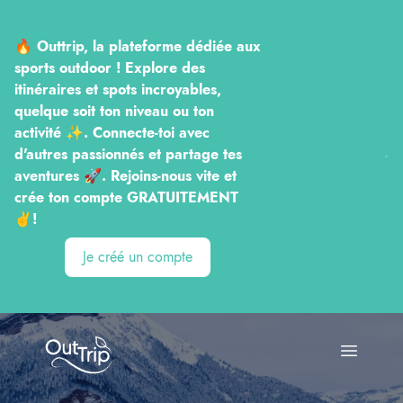
🔥 Outtrip, la plateforme dédiée aux
sports outdoor ! Explore des
itinéraires et spots incroyables,
quelque soit ton niveau ou ton
activité ✨. Connecte-toi avec
d'autres passionnés et partage tes
aventures 🚀. Rejoins-nous vite et
crée ton compte GRATUITEMENT
✌️!
Je créé un compte
Outtrip
Open ma