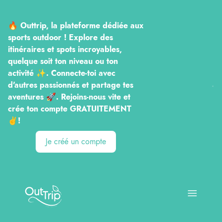
🔥 Outtrip, la plateforme dédiée aux
sports outdoor ! Explore des
itinéraires et spots incroyables,
quelque soit ton niveau ou ton
activité ✨. Connecte-toi avec
d'autres passionnés et partage tes
aventures 🚀. Rejoins-nous vite et
crée ton compte GRATUITEMENT
✌️!
Je créé un compte
Outtrip
Open ma