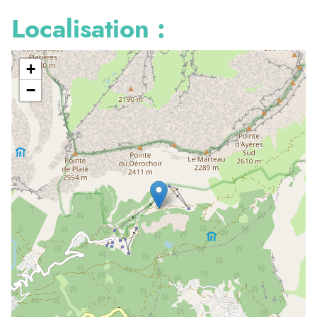
Localisation :
+
−