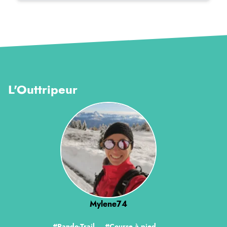
L'Outtripeur
Mylene74
#Rando-Trail
#Course à pied