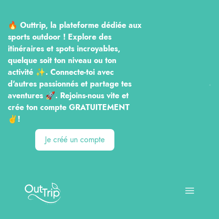
🔥 Outtrip, la plateforme dédiée aux
sports outdoor ! Explore des
itinéraires et spots incroyables,
quelque soit ton niveau ou ton
activité ✨. Connecte-toi avec
d'autres passionnés et partage tes
aventures 🚀. Rejoins-nous vite et
crée ton compte GRATUITEMENT
✌️!
Je créé un compte
Outtrip
Open ma