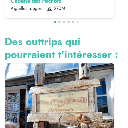
Cabane des Pechots
Aiguilles rouges
1270M
Des outtrips qui
pourraient t'intéresser :