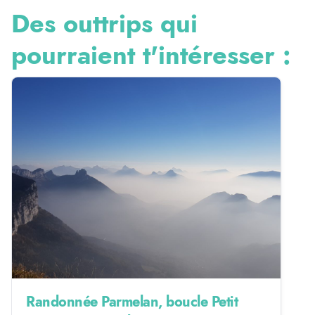
Des outtrips qui
pourraient t'intéresser :
Randonnée Parmelan, boucle Petit