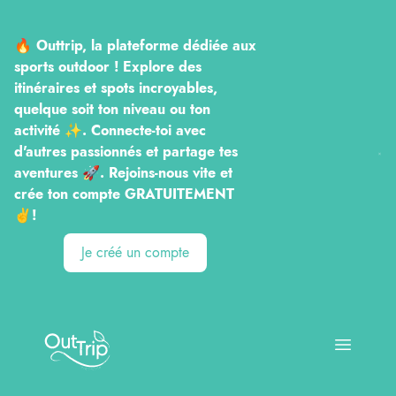
🔥 Outtrip, la plateforme dédiée aux
sports outdoor ! Explore des
itinéraires et spots incroyables,
quelque soit ton niveau ou ton
activité ✨. Connecte-toi avec
d'autres passionnés et partage tes
aventures 🚀. Rejoins-nous vite et
crée ton compte GRATUITEMENT
✌️!
Je créé un compte
Outtrip
Open ma