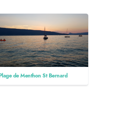
Plage de Menthon St Bernard
Randonn
Mont Ve
5KM