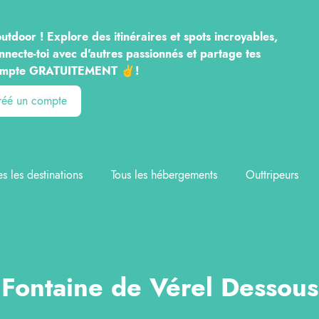
utdoor ! Explore des itinéraires et spots incroyables,
nnecte-toi avec d'autres passionnés et partage tes
n compte GRATUITEMENT ✌️!
créé un compte
es les destinations
Tous les hébergements
Outtripeurs
Fontaine de Vérel Dessous