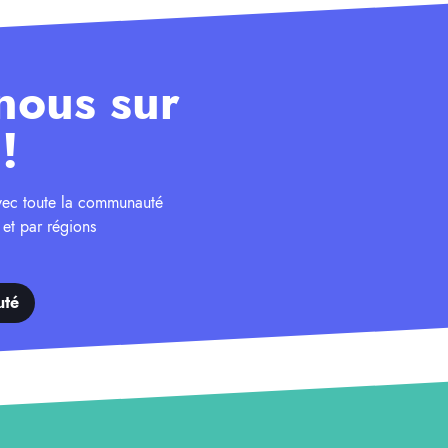
nous sur
!
avec toute la communauté
 et par régions
uté