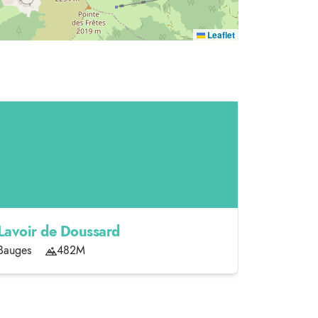
Leaflet
Lavoir de Doussard
Fontain
Bauges
482M
Bauges