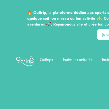
🔥 Outtrip, la plateforme dédiée aux sports o
quelque soit ton niveau ou ton activité ✨. Co
aventures 🚀. Rejoins-nous vite et crée to
Je 
Outtrip
Outtrips
Toutes les activités
Tout