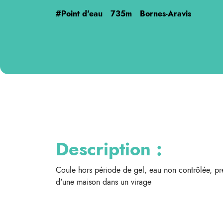
#Point d'eau
735m
Bornes-Aravis
Description :
Coule hors période de gel, eau non contrôlée, pré
d'une maison dans un virage