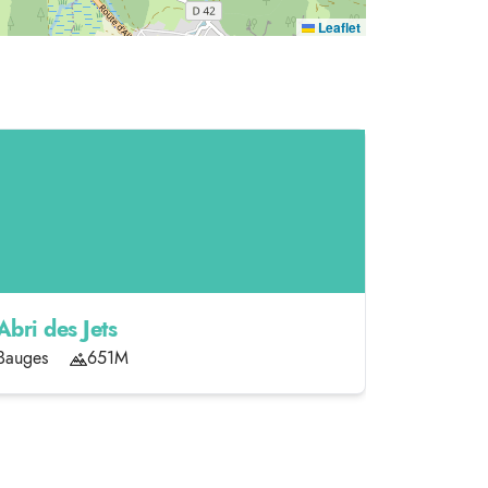
Leaflet
Abri des Jets
Chalets 
Bauges
651M
Bauges