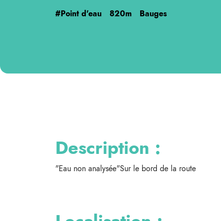
#Point d'eau
820m
Bauges
Description :
"Eau non analysée"Sur le bord de la route