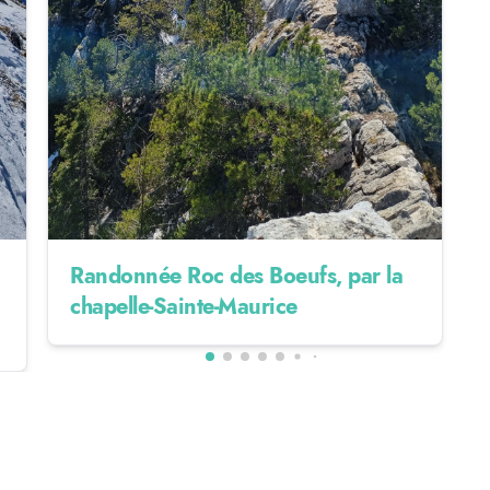
Randonnée Roc des Boeufs, par la
chapelle-Sainte-Maurice