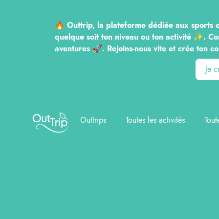
🔥 Outtrip, la plateforme dédiée aux sports o
quelque soit ton niveau ou ton activité ✨. Co
aventures 🚀. Rejoins-nous vite et crée to
Je 
Outtrip
Outtrips
Toutes les activités
Tout