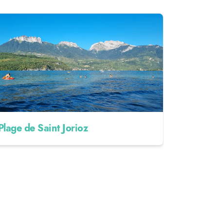
Plage de Saint Jorioz
Randonné
de l'Aul
19KM