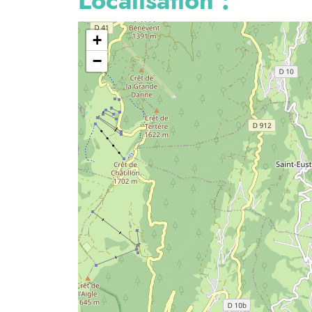
Localisation :
+
−