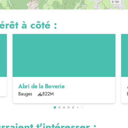
érêt à côté :
Abri de la Boverie
Bauges
822M
rraient t'intéresser :