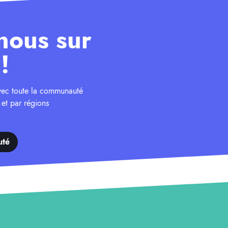
nous sur
!
avec toute la communauté
 et par régions
uté