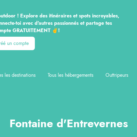
utdoor ! Explore des itinéraires et spots incroyables,
nnecte-toi avec d'autres passionnés et partage tes
n compte GRATUITEMENT ✌️!
créé un compte
es les destinations
Tous les hébergements
Outtripeurs
Fontaine d'Entrevernes