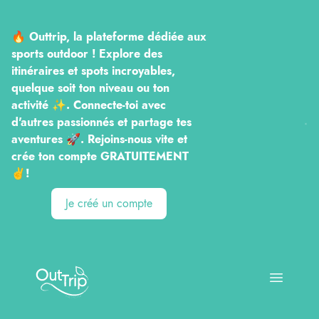
🔥 Outtrip, la plateforme dédiée aux
sports outdoor ! Explore des
itinéraires et spots incroyables,
quelque soit ton niveau ou ton
activité ✨. Connecte-toi avec
d'autres passionnés et partage tes
aventures 🚀. Rejoins-nous vite et
crée ton compte GRATUITEMENT
✌️!
Je créé un compte
Outtrip
Open ma