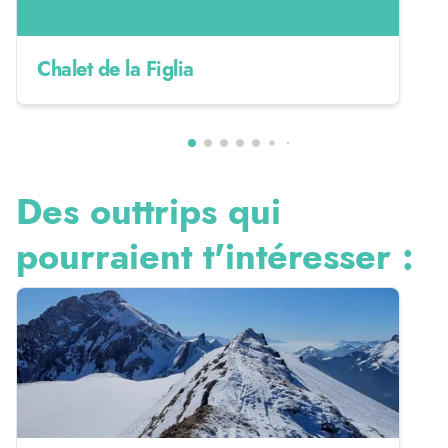
Chalet de la Figlia
Des outtrips qui
pourraient t'intéresser :