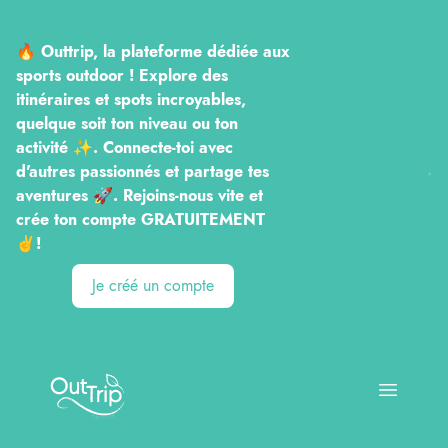
🔥 Outtrip, la plateforme dédiée aux
sports outdoor ! Explore des
itinéraires et spots incroyables,
quelque soit ton niveau ou ton
activité ✨. Connecte-toi avec
d'autres passionnés et partage tes
aventures 🚀. Rejoins-nous vite et
crée ton compte GRATUITEMENT
✌️!
Je créé un compte
Outtrip
Open ma