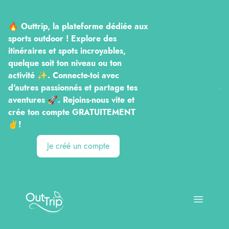
🔥 Outtrip, la plateforme dédiée aux
sports outdoor ! Explore des
itinéraires et spots incroyables,
quelque soit ton niveau ou ton
activité ✨. Connecte-toi avec
d'autres passionnés et partage tes
aventures 🚀. Rejoins-nous vite et
crée ton compte GRATUITEMENT
✌️!
Je créé un compte
Outtrip
Open ma