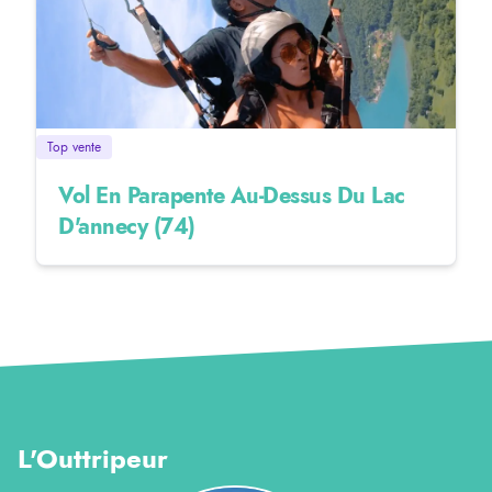
Top vente
Vol En Parapente Au-Dessus Du Lac
D'annecy (74)
L'Outtripeur