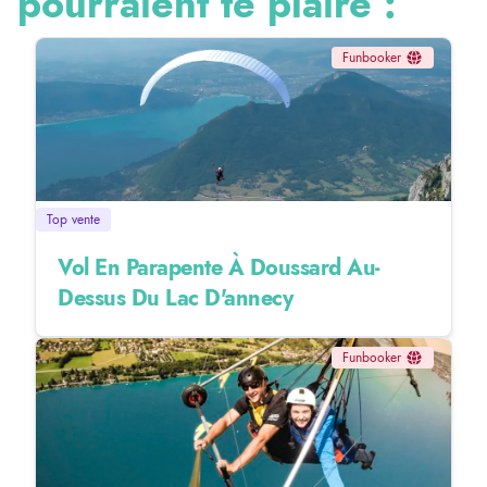
pourraient te plaire :
Funbooker
Top vente
Vol En Parapente À Doussard Au-
Dessus Du Lac D'annecy
Funbooker