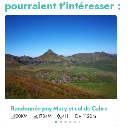
pourraient t'intéresser :
Randonnée puy Mary et col de Cabre
20KM
1784M
4H
D+ 1120m