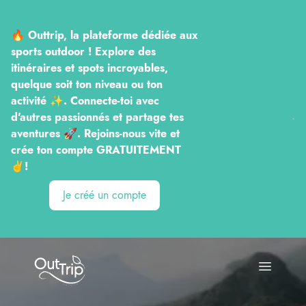
🔥 Outtrip, la plateforme dédiée aux
sports outdoor ! Explore des
itinéraires et spots incroyables,
quelque soit ton niveau ou ton
activité ✨. Connecte-toi avec
d'autres passionnés et partage tes
aventures 🚀. Rejoins-nous vite et
crée ton compte GRATUITEMENT
✌️!
Je créé un compte
Outtrip
Open ma