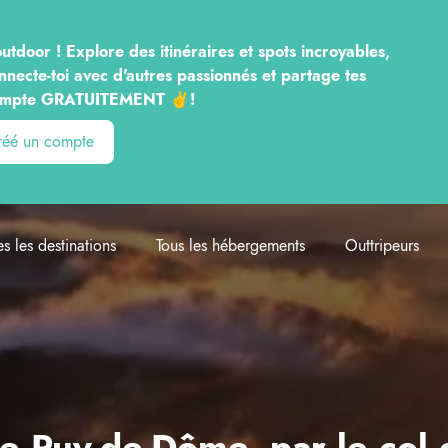
utdoor ! Explore des itinéraires et spots incroyables,
nnecte-toi avec d'autres passionnés et partage tes
n compte GRATUITEMENT ✌️!
créé un compte
es les destinations
Tous les hébergements
Outtripeurs
 Puy-de-Dôme, par le col 