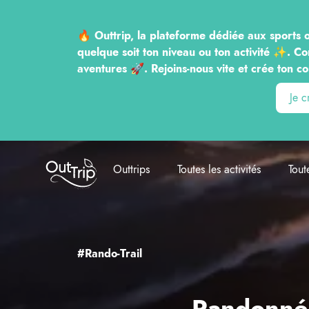
🔥 Outtrip, la plateforme dédiée aux sports o
quelque soit ton niveau ou ton activité ✨. Co
aventures 🚀. Rejoins-nous vite et crée to
Je 
Outtrip
Outtrips
Toutes les activités
Tout
#Rando-Trail
Randonnée