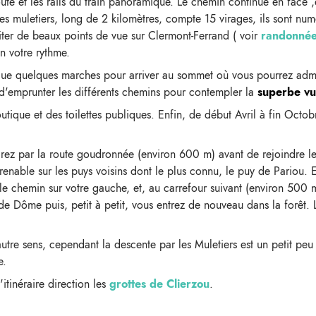
ute et les rails du train panoramique. Le chemin continue en face 
 muletiers, long de 2 kilomètres, compte 15 virages, ils sont numé
ofiter de beaux points de vue sur Clermont-Ferrand ( voir
randonnée
on votre rythme.
s que quelques marches pour arriver au sommet où vous pourrez adm
 d'emprunter les différents chemins pour contempler la
superbe vu
utique et des toilettes publiques. Enfin, de début Avril à fin Octobr
drez par la route goudronnée (environ 600 m) avant de rejoindre l
renable sur les puys voisins dont le plus connu, le puy de Pariou. E
 le chemin sur votre gauche, et, au carrefour suivant (environ 500
de Dôme puis, petit à petit, vous entrez de nouveau dans la forêt
autre sens, cependant la descente par les Muletiers est un petit peu
e.
itinéraire direction les
grottes de Clierzou
.