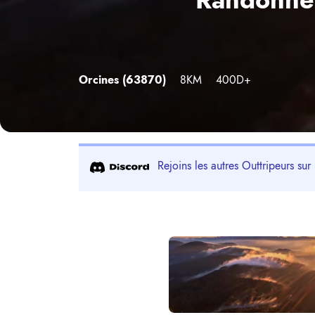
Orcines
(63870)
8KM
400D+
Rejoins les autres Outtripeurs sur