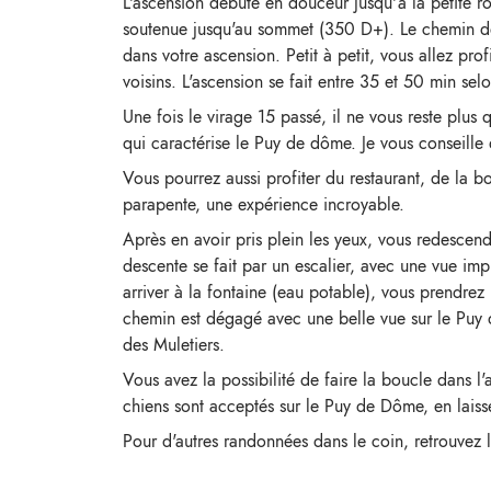
L'ascension débute en douceur jusqu'à la petite ro
soutenue jusqu'au sommet (350 D+). Le chemin des
dans votre ascension. Petit à petit, vous allez pr
voisins. L'ascension se fait entre 35 et 50 min sel
Une fois le virage 15 passé, il ne vous reste plu
qui caractérise le Puy de dôme. Je vous conseille
Vous pourrez aussi profiter du restaurant, de la bo
parapente, une expérience incroyable.
Après en avoir pris plein les yeux, vous redescen
descente se fait par un escalier, avec une vue imp
arriver à la fontaine (eau potable), vous prendrez
chemin est dégagé avec une belle vue sur le Puy 
des Muletiers.
Vous avez la possibilité de faire la boucle dans l'
chiens sont acceptés sur le Puy de Dôme, en laiss
Pour d'autres randonnées dans le coin, retrouvez l'