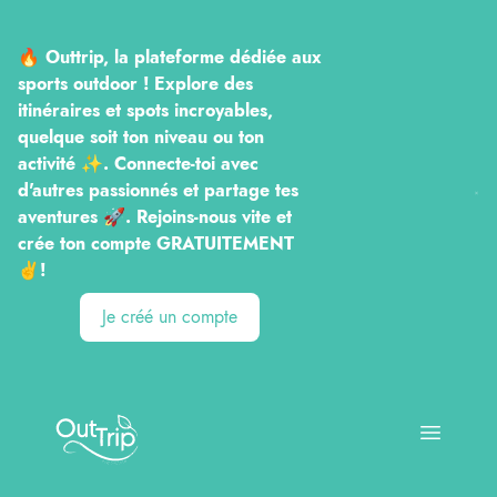
🔥 Outtrip, la plateforme dédiée aux
sports outdoor ! Explore des
itinéraires et spots incroyables,
quelque soit ton niveau ou ton
activité ✨. Connecte-toi avec
d'autres passionnés et partage tes
aventures 🚀. Rejoins-nous vite et
crée ton compte GRATUITEMENT
✌️!
Je créé un compte
Outtrip
Open ma