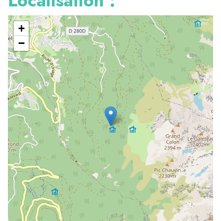
Localisation :
+
−