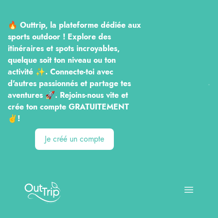
🔥 Outtrip, la plateforme dédiée aux
sports outdoor ! Explore des
itinéraires et spots incroyables,
quelque soit ton niveau ou ton
activité ✨. Connecte-toi avec
d'autres passionnés et partage tes
aventures 🚀. Rejoins-nous vite et
crée ton compte GRATUITEMENT
✌️!
Je créé un compte
Outtrip
Open ma