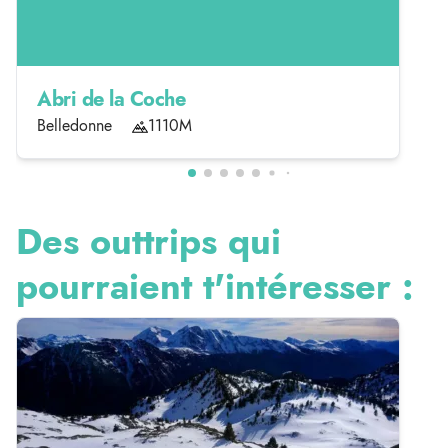
Abri de la Coche
Belledonne
1110M
Des outtrips qui
pourraient t'intéresser :