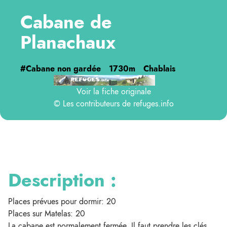
Cabane de
Planachaux
#Cabane non gardée
1730m
Chablais
Voir la fiche originale
© Les contributeurs de
refuges.info
Description :
Places prévues pour dormir: 20
Places sur Matelas: 20
La cabane est normalement fermée. Il faut prendre les clés