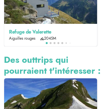
Refuge de Valerette
Aiguilles rouges
2045M
Des outtrips qui
pourraient t'intéresser :