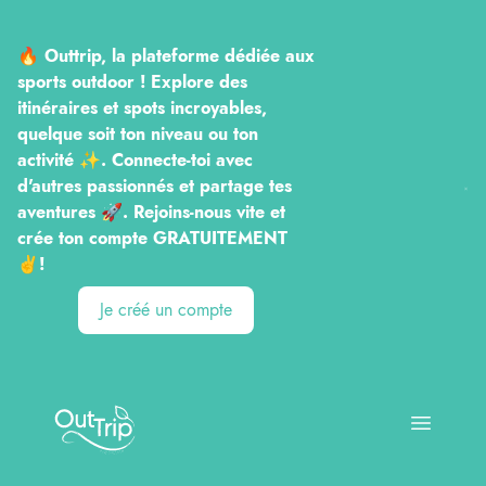
🔥 Outtrip, la plateforme dédiée aux
sports outdoor ! Explore des
itinéraires et spots incroyables,
quelque soit ton niveau ou ton
activité ✨. Connecte-toi avec
d'autres passionnés et partage tes
aventures 🚀. Rejoins-nous vite et
crée ton compte GRATUITEMENT
✌️!
Je créé un compte
Outtrip
Open ma