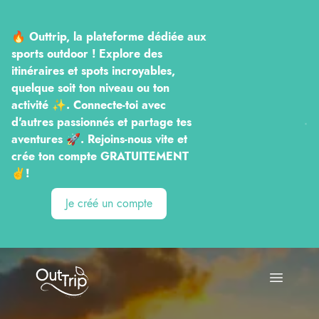
🔥 Outtrip, la plateforme dédiée aux
sports outdoor ! Explore des
itinéraires et spots incroyables,
quelque soit ton niveau ou ton
activité ✨. Connecte-toi avec
d'autres passionnés et partage tes
aventures 🚀. Rejoins-nous vite et
crée ton compte GRATUITEMENT
✌️!
Je créé un compte
Outtrip
Open ma