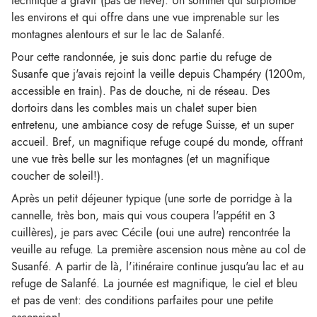
technique à gravir (pas de névé). Un sommet qui surplombe
les environs et qui offre dans une vue imprenable sur les
montagnes alentours et sur le lac de Salanfé.
Pour cette randonnée, je suis donc partie du refuge de
Susanfe que j'avais rejoint la veille depuis Champéry (1200m,
accessible en train). Pas de douche, ni de réseau. Des
dortoirs dans les combles mais un chalet super bien
entretenu, une ambiance cosy de refuge Suisse, et un super
accueil. Bref, un magnifique refuge coupé du monde, offrant
une vue très belle sur les montagnes (et un magnifique
coucher de soleil!).
Après un petit déjeuner typique (une sorte de porridge à la
cannelle, très bon, mais qui vous coupera l'appétit en 3
cuillères), je pars avec Cécile (oui une autre) rencontrée la
veuille au refuge. La première ascension nous mène au col de
Susanfé. A partir de là, l'itinéraire continue jusqu'au lac et au
refuge de Salanfé. La journée est magnifique, le ciel et bleu
et pas de vent: des conditions parfaites pour une petite