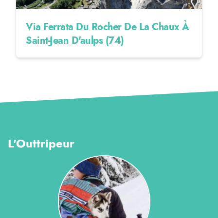
Via Ferrata Du Rocher De La Chaux À
Saint-Jean D'aulps (74)
L'Outtripeur