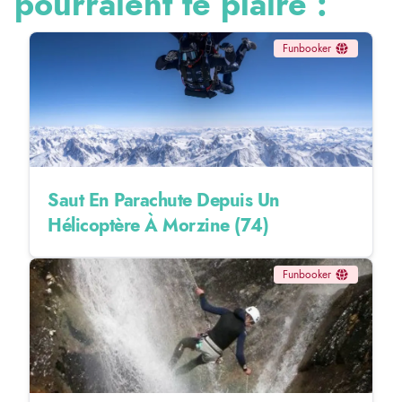
pourraient te plaire :
Funbooker
Saut En Parachute Depuis Un
Hélicoptère À Morzine (74)
Funbooker