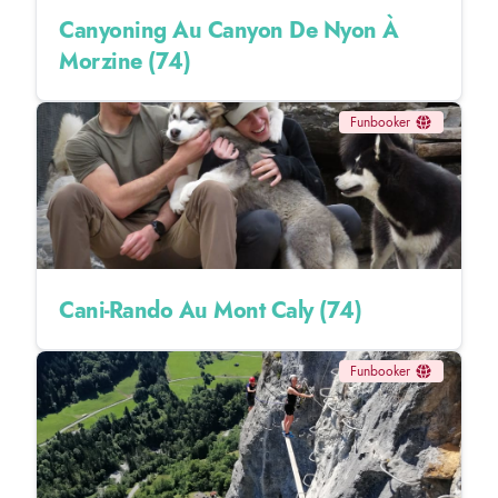
Canyoning Au Canyon De Nyon À
Morzine (74)
Funbooker
Cani-Rando Au Mont Caly (74)
Funbooker