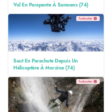
Vol En Parapente À Samoens (74)
Funbooker
Saut En Parachute Depuis Un
Hélicoptère À Morzine (74)
Funbooker