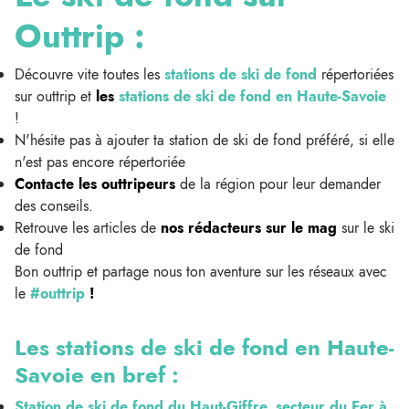
Outtrip :
Découvre vite toutes les
stations de ski de fond
répertoriées
sur outtrip et
l
es
stations de ski de fond en Haute-Savoie
!
N'hésite pas à ajouter ta station de ski de fond préféré, si elle
n'est pas encore répertoriée
Contacte les outtripeurs
de la région pour leur demander
des conseils.
Retrouve les articles de
nos rédacteurs sur le mag
sur le ski
de fond
Bon outtrip et partage nous ton aventure sur les réseaux avec
le
#outtrip
!
Les stations de ski de fond en Haute-
Savoie
en bref :
Station de ski de fond du Haut-Giffre, secteur du Fer à