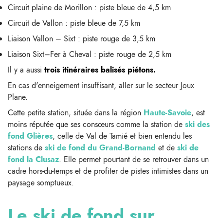
Circuit plaine de Morillon : piste bleue de 4,5 km
Circuit de Vallon : piste bleue de 7,5 km
Liaison Vallon – Sixt : piste rouge de 3,5 km
Liaison Sixt–Fer à Cheval : piste rouge de 2,5 km
Il y a aussi
trois itinéraires balisés piétons.
En cas d'enneigement insuffisant, aller sur le secteur Joux
Plane.
Cette petite station, située dans la région
Haute-Savoie
, est
moins réputée que ses consœurs comme la station de
ski des
fond Glières
, celle de Val de Tamié et bien entendu les
stations de
ski de fond du Grand-Bornand
et de
ski de
fond la Clusaz
. Elle permet pourtant de se retrouver dans un
cadre hors-du-temps et de profiter de pistes intimistes dans un
paysage somptueux.
Le ski de fond sur