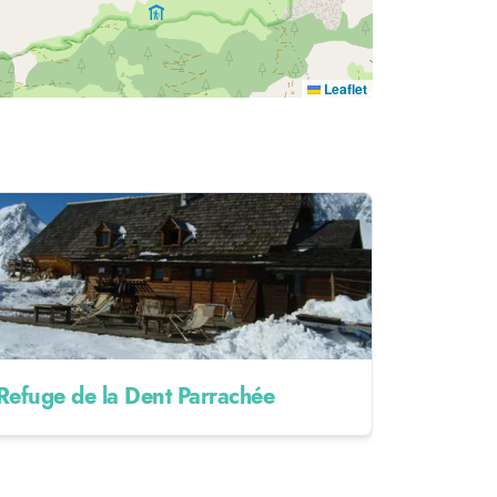
Leaflet
Refuge de la Dent Parrachée
Refuge d