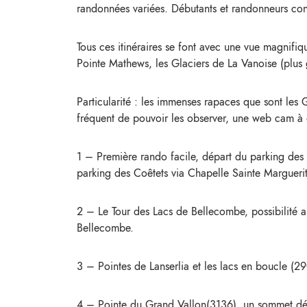
randonnées variées. Débutants et randonneurs con
Tous ces itinéraires se font avec une vue magnifi
Pointe Mathews, les Glaciers de La Vanoise (plus 
Particularité : les immenses rapaces que sont les 
fréquent de pouvoir les observer, une web cam à ét
1 – Première rando facile, départ du parking des
parking des Coêtets via Chapelle Sainte Marguerit
2 – Le Tour des Lacs de Bellecombe, possibilité a
Bellecombe.
3 – Pointes de Lanserlia et les lacs en boucle (2
4 – Pointe du Grand Vallon(3136), un sommet dé