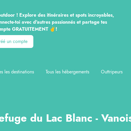
utdoor ! Explore des itinéraires et spots incroyables,
nnecte-toi avec d'autres passionnés et partage tes
n compte GRATUITEMENT ✌️!
créé un compte
es les destinations
Tous les hébergements
Outtripeurs
efuge du Lac Blanc - Vanoi