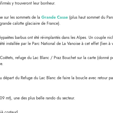
firmés y trouveront leur bonheur.
que sur les sommets de la
Grande Casse
(plus haut sommet du Parc
grande calotte glaciaire de France).
Gypaètes barbus ont été ré-implantés dans les Alpes. Un couple nich
é installée par le Parc National de La Vanoise à cet effet (lien à 
 Coêtets, refuge du Lac Blanc / Praz Bouchet sur la carte (donné p
e.
u départ du Refuge du Lac Blanc de faire la boucle avec retour pa
909 mt), une des plus belle rando du secteur.
jà costaud.