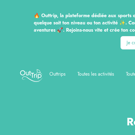
🔥 Outtrip, la plateforme dédiée aux sports o
quelque soit ton niveau ou ton activité ✨. Co
aventures 🚀. Rejoins-nous vite et crée to
Je 
Outtrip
Outtrips
Toutes les activités
Tout
R