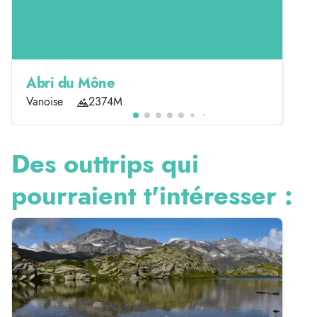
Abri du Mône
Vanoise
2374M
Des outtrips qui
pourraient t'intéresser :