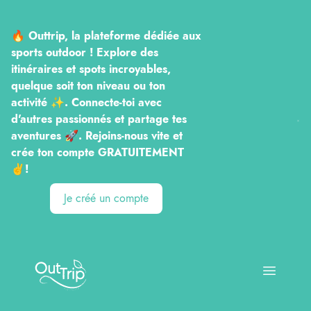
🔥 Outtrip, la plateforme dédiée aux
sports outdoor ! Explore des
itinéraires et spots incroyables,
quelque soit ton niveau ou ton
activité ✨. Connecte-toi avec
d'autres passionnés et partage tes
aventures 🚀. Rejoins-nous vite et
crée ton compte GRATUITEMENT
✌️!
Je créé un compte
Outtrip
Open ma