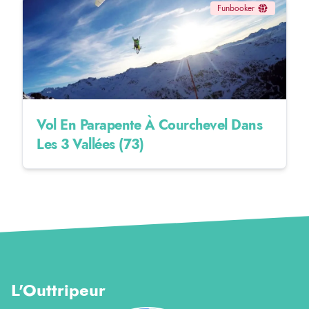
Funbooker
Vol En Parapente À Courchevel Dans
Les 3 Vallées (73)
L'Outtripeur