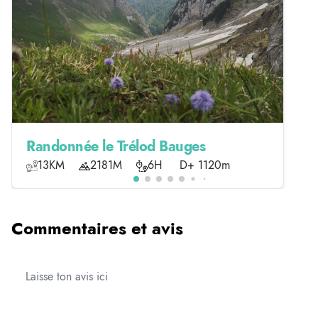
Randonnée le Trélod Bauges
13KM
2181M
6H
D+ 1120m
Commentaires et avis