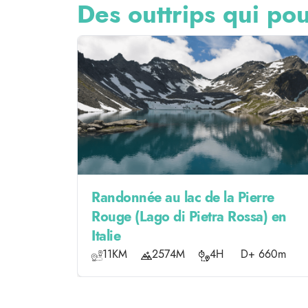
Des outtrips qui pou
Randonnée au lac de la Pierre
Rouge (Lago di Pietra Rossa) en
Italie
11KM
2574M
4H
D+ 660m