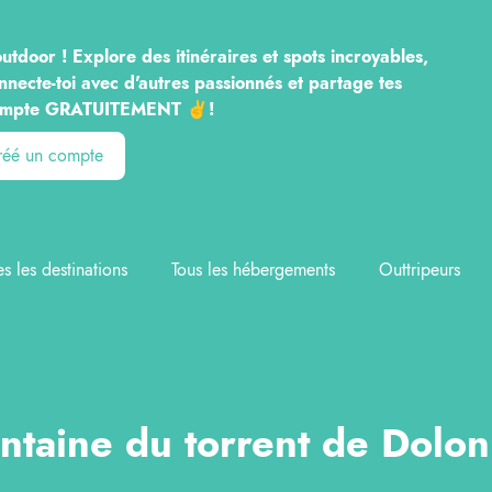
utdoor ! Explore des itinéraires et spots incroyables,
nnecte-toi avec d'autres passionnés et partage tes
n compte GRATUITEMENT ✌️!
créé un compte
es les destinations
Tous les hébergements
Outtripeurs
ntaine du torrent de Dolo