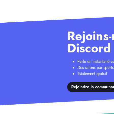
Rejoins-
Discord 
Parle en instantané 
Des salons par sports
Totalement gratuit
Rejoindre la communa