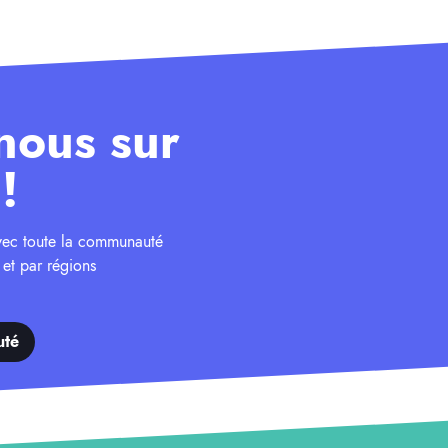
nous sur
!
avec toute la communauté
 et par régions
uté