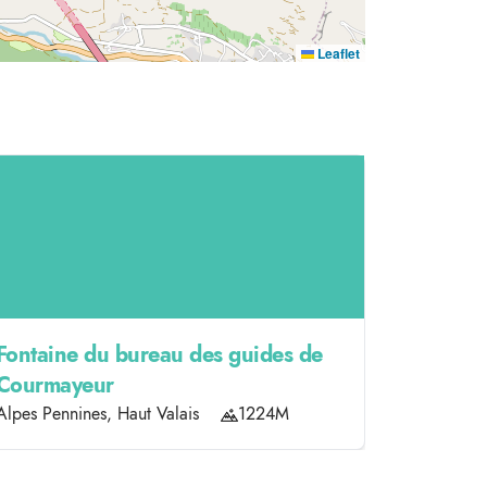
Leaflet
Fontaine du bureau des guides de
Col de 
Courmayeur
Alpes Penn
Alpes Pennines, Haut Valais
1224M