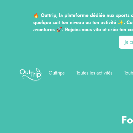
🔥 Outtrip, la plateforme dédiée aux sports o
quelque soit ton niveau ou ton activité ✨. Co
aventures 🚀. Rejoins-nous vite et crée to
Je 
Outtrip
Outtrips
Toutes les activités
Tout
Fo