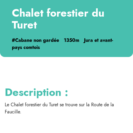
Chalet forestier du
Turet
#Cabane non gardée
1350m
Jura et avant-
pays comtois
Description :
Le Chalet forestier du Turet se trouve sur la Route de la
Faucille.