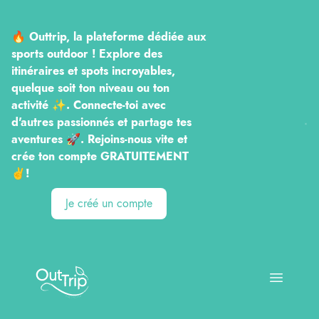
🔥 Outtrip, la plateforme dédiée aux
sports outdoor ! Explore des
itinéraires et spots incroyables,
quelque soit ton niveau ou ton
activité ✨. Connecte-toi avec
d'autres passionnés et partage tes
aventures 🚀. Rejoins-nous vite et
crée ton compte GRATUITEMENT
✌️!
Je créé un compte
Outtrip
Open ma