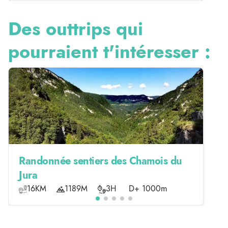
Des outtrips qui
pourraient t'intéresser :
Randonnée sentiers des Chamois du
Jura
16KM
1189M
3H
D+ 1000m