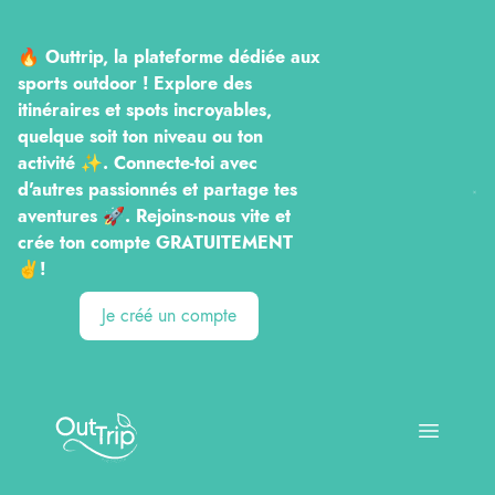
🔥 Outtrip, la plateforme dédiée aux
sports outdoor ! Explore des
itinéraires et spots incroyables,
quelque soit ton niveau ou ton
activité ✨. Connecte-toi avec
d'autres passionnés et partage tes
aventures 🚀. Rejoins-nous vite et
crée ton compte GRATUITEMENT
✌️!
Je créé un compte
Outtrip
Open ma