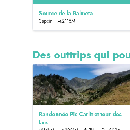
Source de la Balmeta
Capcir
2115M
Des outtrips qui pou
Randonnée Pic Carlit et tour des
lacs