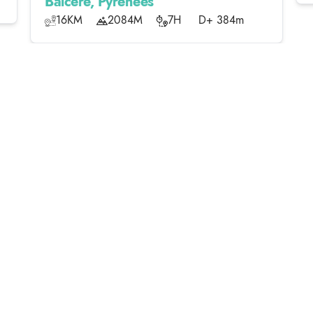
Balcère, Pyrénées
16KM
2084M
7H
D+ 384m