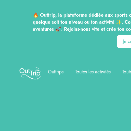
🔥 Outtrip, la plateforme dédiée aux sports o
quelque soit ton niveau ou ton activité ✨. Co
aventures 🚀. Rejoins-nous vite et crée to
Je 
Outtrip
Outtrips
Toutes les activités
Tout