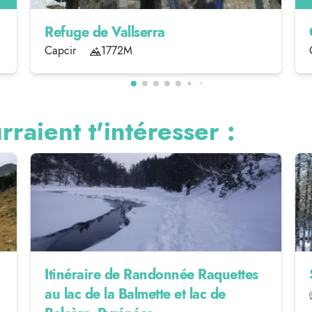
Refuge de Vallserra
Capcir
1772M
rraient t'intéresser :
Itinéraire de Randonnée Raquettes
au lac de la Balmette et lac de