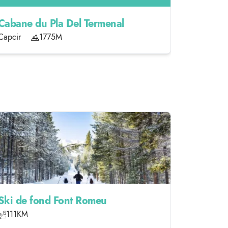
Cabane du Pla Del Termenal
Abri du 
Capcir
1775M
Capcir
Ski de fond Font Romeu
111KM