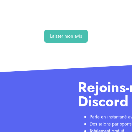
Laisser mon avis
Rejoins-
Discord 
Parle en instantané 
Des salons par sports
Totalement gratuit