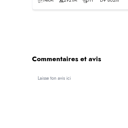
14KM
2921M
7H
D+ 802m
Commentaires et avis