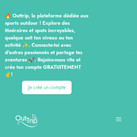
🔥 Outtrip, la plateforme dédiée aux
sports outdoor ! Explore des
itinéraires et spots incroyables,
quelque soit ton niveau ou ton
activité ✨. Connecte-toi avec
d'autres passionnés et partage tes
aventures 🚀. Rejoins-nous vite et
crée ton compte GRATUITEMENT
✌️!
Je créé un compte
Outtrip
Open ma