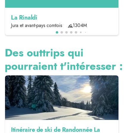
La Rinaldi
Jura et avant-pays comtois
1304M
Des outtrips qui
pourraient t'intéresser :
Itinéraire de ski de Randonnée La