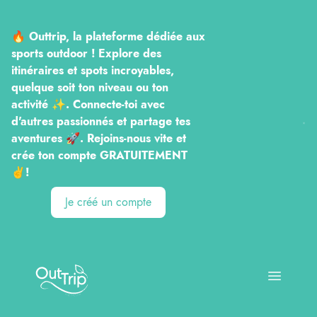
🔥 Outtrip, la plateforme dédiée aux
sports outdoor ! Explore des
itinéraires et spots incroyables,
quelque soit ton niveau ou ton
activité ✨. Connecte-toi avec
d'autres passionnés et partage tes
aventures 🚀. Rejoins-nous vite et
crée ton compte GRATUITEMENT
✌️!
Je créé un compte
Outtrip
Open ma