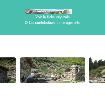
Voir la fiche originale
© Les contributeurs de
refuges.info