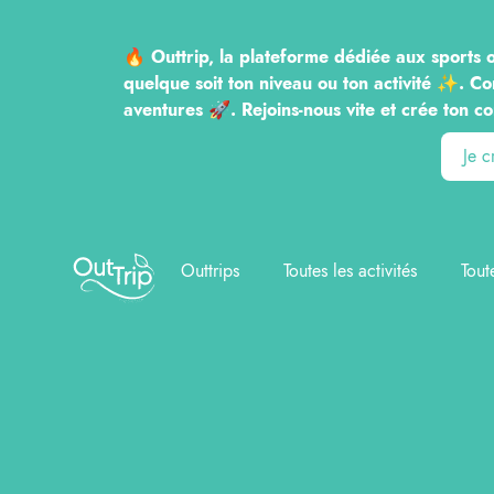
🔥 Outtrip, la plateforme dédiée aux sports o
quelque soit ton niveau ou ton activité ✨. Co
aventures 🚀. Rejoins-nous vite et crée to
Je 
Outtrip
Outtrips
Toutes les activités
Tout