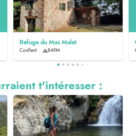
Refuge du Mas Malet
Conflent
849M
rraient t'intéresser :