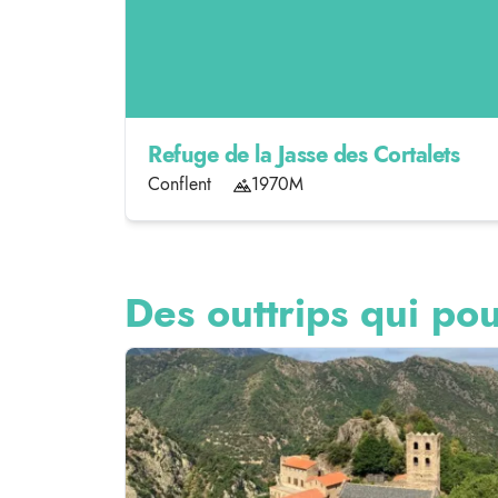
Refuge de la Jasse des Cortalets
Conflent
1970M
Des outtrips qui pou