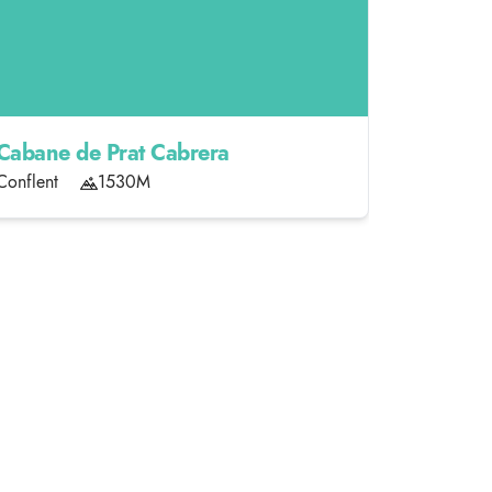
Cabane de Prat Cabrera
Maison F
Conflent
1530M
Conflent