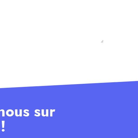
nous sur
!