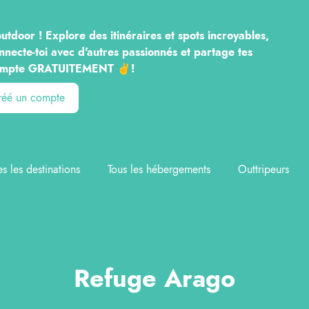
utdoor ! Explore des itinéraires et spots incroyables,
nnecte-toi avec d'autres passionnés et partage tes
n compte GRATUITEMENT ✌️!
créé un compte
es les destinations
Tous les hébergements
Outtripeurs
Refuge Arago