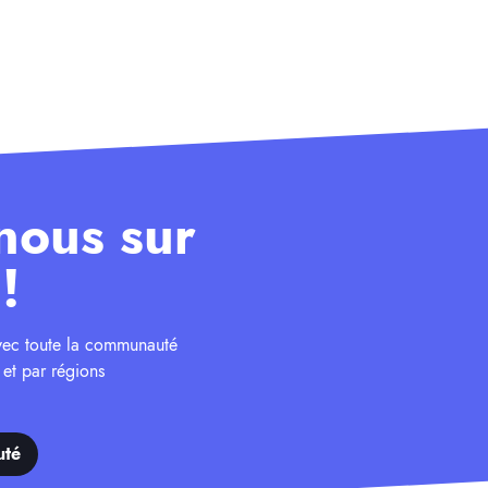
nous sur
!
avec toute la communauté
 et par régions
uté