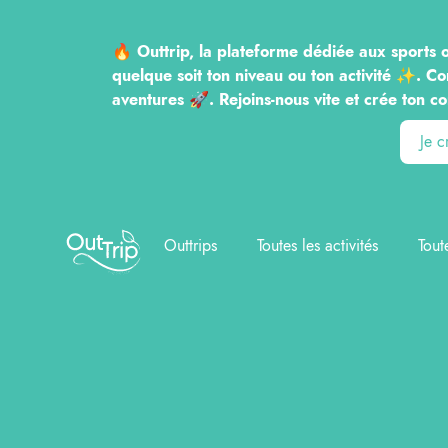
🔥 Outtrip, la plateforme dédiée aux sports o
quelque soit ton niveau ou ton activité ✨. Co
aventures 🚀. Rejoins-nous vite et crée to
Je 
Outtrip
Outtrips
Toutes les activités
Tout