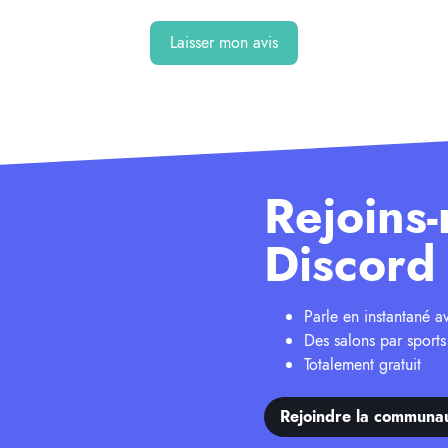
Laisser mon avis
Rejoins-
Discord 
Parle en instantané 
Des salons par sports
Totalement gratuit
Rejoindre la communa