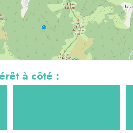
érêt à côté :