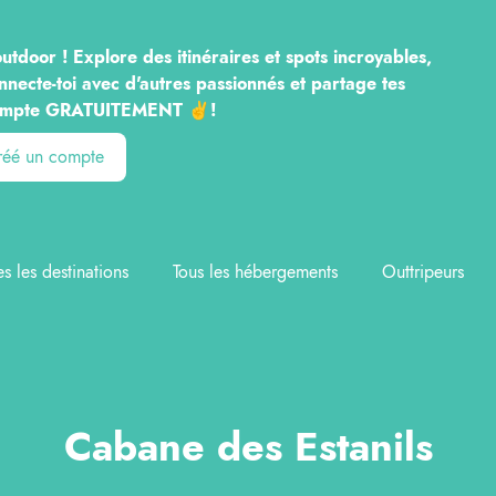
utdoor ! Explore des itinéraires et spots incroyables,
nnecte-toi avec d'autres passionnés et partage tes
n compte GRATUITEMENT ✌️!
créé un compte
es les destinations
Tous les hébergements
Outtripeurs
Cabane des Estanils