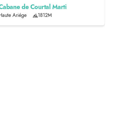
Cabane de Courtal Marti
Cabane 
Haute Ariége
1812M
Haute Ari