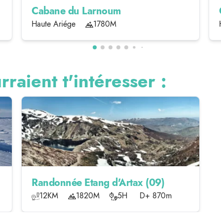
Cabane du Larnoum
Haute Ariége
1780M
rraient t'intéresser :
Randonnée Etang d'Artax (09)
12KM
1820M
5H
D+ 870m