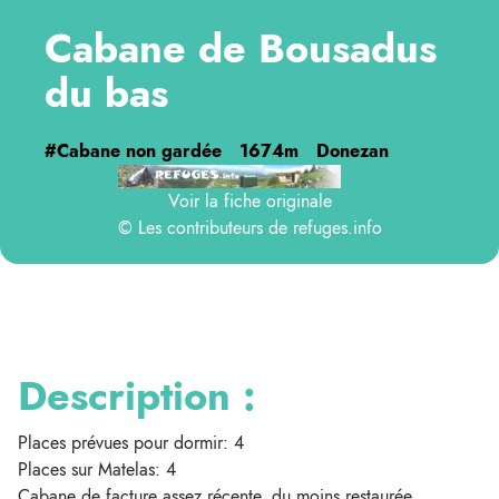
Cabane de Bousadus
du bas
#Cabane non gardée
1674m
Donezan
Voir la fiche originale
© Les contributeurs de
refuges.info
Description :
Places prévues pour dormir: 4
Places sur Matelas: 4
Cabane de facture assez récente, du moins restaurée