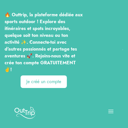
🔥 Outtrip, la plateforme dédiée aux
sports outdoor ! Explore des
itinéraires et spots incroyables,
quelque soit ton niveau ou ton
activité ✨. Connecte-toi avec
d'autres passionnés et partage tes
aventures 🚀. Rejoins-nous vite et
crée ton compte GRATUITEMENT
✌️!
Je créé un compte
Outtrip
Open ma