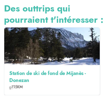
Des outtrips qui
pourraient t'intéresser :
Station de ski de fond de Mijanès -
Donezan
15KM